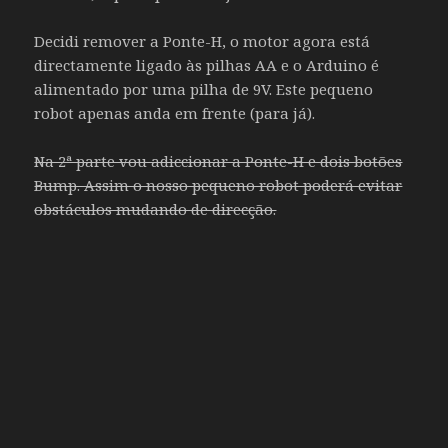
Decidi remover a Ponte-H, o motor agora está
directamente ligado às pilhas AA e o Arduino é
alimentado por uma pilha de 9V. Este pequeno
robot apenas anda em frente (para já).
Na 2ª parte vou adiccionar a Ponte-H e dois botões
Bump. Assim o nosso pequeno robot poderá evitar
obstáculos mudando de direcção.