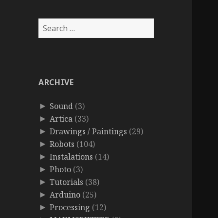
Search
for:
ARCHIVE
Sound
(3)
►
Artica
(33)
►
Drawings / Paintings
(29)
►
Robots
(104)
►
Instalations
(14)
►
Photo
(3)
►
Tutorials
(38)
►
Arduino
(25)
►
Processing
(12)
►