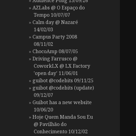
Audience Pong 13/09/26
AZLabs @ O Espaço do
Tempo 10/07/07
Calm day @ Nazaré
14/02/03
Campus Party 2008
08/11/02
ChocoAmp 08/07/05
Driving Farrusco @
CoworkLX @ LX Factory
'open day' 11/06/01
guibot @codebits 09/11/25
guibot @codebits (update)
09/12/07
Guibot has a new website
10/06/20
Hoje Quem Manda Sou Eu
@ Pavilhão do
Conhecimento 10/12/02