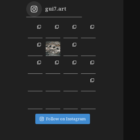
gui7.art
Follow on Instagram