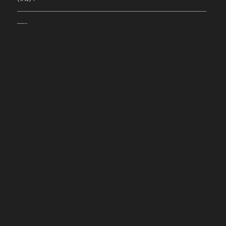
—————————————————————————
—-